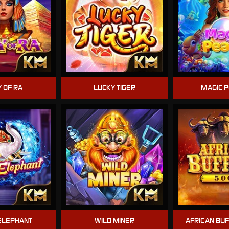
 OF RA
LUCKY TIGER
MAGIC 
ELEPHANT
WILD MINER
AFRICAN BU