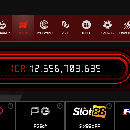
 GAMES
SLOTS
LIVE CASINO
RACE
TOGEL
OLAHRAGA
CRASH
IDR
12,696,703,695
i
i
i
a
PG Soft
Slot88 x PP