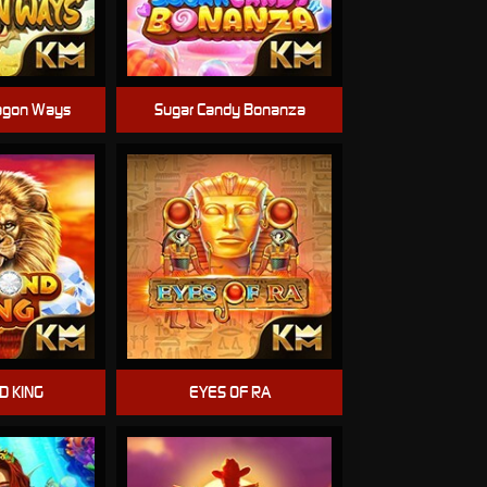
agon Ways
Sugar Candy Bonanza
D KING
EYES OF RA