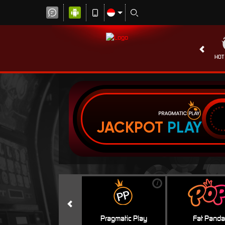
HOT
JACKPOT
PLAY
i
Pragmatic Play
Fat Pand