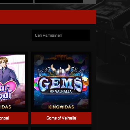
IDR
12,540,500.00
Starlight Princess™ 1000
mem****8
IDR
8,816,000.00
Starlight Princess™ 1000
mem****8
IDR
7,025,400.00
Gates of Gatot Kaca 1000
mem****8
IDR
6,776,000.00
Starlight Princess™ 1000
nenek****y
IDR
6,208,200.00
Gates of Olympus 1000
n****0
IDR
5,047,000.00
Gates of Olympus Super Scatter
enpai
Gems of Valhalla
my****3
IDR
4,087,500.00