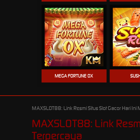
MEGA FORTUNE OX
SUSH
MAXSLOT88: Link Resmi Situs Slot Gacor Hari Ini
MAXSLOT88: Link Resmi 
Terpercaya