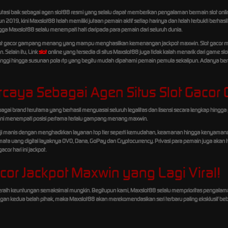
putasi baik sebagai agen slot88 resmi yang selalu dapat memberikan pengalaman bermain slot onlin
2019, kini Maxslot88 telah memiliki jutaan pemain aktif setiap harinya dan telah terbukti berhasil
a Maxslot88 selalu menempati hati daripada para pemain dari seluruh dunia.
inan slot gacor gampang menang yang mampu menghasilkan kemenangan jackpot maxwin. Slot gacor m
Selain itu, Link
slot
online yang tersedia di situs Maxslot88 juga tidak kalah menarik dari game slo
ertinggi hingga susunan pola rtp yang begitu mudah dipahami pemain pemula sekalipun. Adanya 
aya Sebagai Agen Situs Slot Gaco
agai brand terutama yang berhasil menguasai seluruh legalitas dan lisensi secara lengkap hingga
ri ini menempati posisi pertama terlalu gampang menang maxwin.
ji manis dengan menghadirkan layanan top tier seperti kemudahan, keamanan hingga kenyaman
a mata uang digital layaknya OVO, Dana, GoPay dan Cryptocurrency. Privasi para pemain juga akan 
or hari ini jackpot.
acor Jackpot Maxwin yang Lagi Viral!
sa meraih keuntungan semaksimal mungkin. Begitupun kami, Maxslot88 selalu memprioritas penga
gan kedua belah pihak, maka Maxslot88 akan merekomendasikan seri terbaru paling eksklusif beb