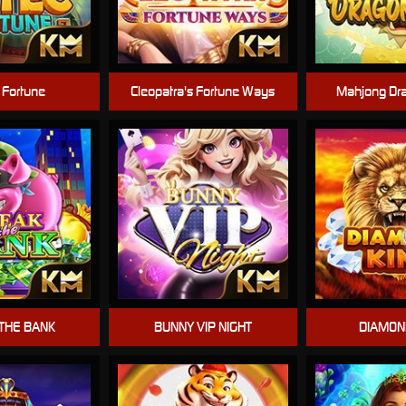
 Fortune
Cleopatra's Fortune Ways
Mahjong Dr
THE BANK
BUNNY VIP NIGHT
DIAMON