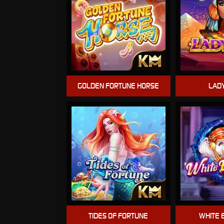
GOLDEN FORTUNE HORSE
LADY
TIDES OF FORTUNE
WHITE 