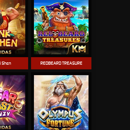
Mahjong Wins 3 – Black Scatter
i Shen
REDBEARD TREASURE