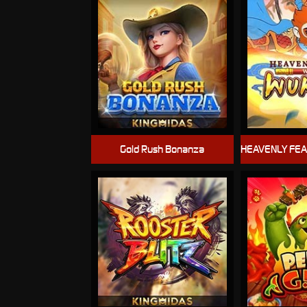
Gold Rush Bonanza