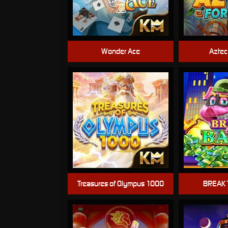
Wonder Ace
Aztec
Treasures of Olympus 1000
BREAK 