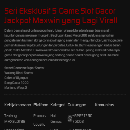
Seri Eksklusif 5 Game Slot Gacor
Jackpot Maxwin yang Lagi Viral!
Dalam bermain slot online gacor tentu tujuan utama kita adalah agar bisa meraih
keuntungan semaksimal mungkin. Begitupun kami, Maxslot88 selalu memprioritas
pengalaman bermain slot gacor maxwin yang aman dan menguntungkan, sehingga para
pemain bisa meraup keuntungan tanpa batas. Untuk itu, Demi kesenangan kedua belah
pihak, maka Maxslot88 akan merekomendasikan seri terbaru paling eksklusif beberapa
game slot gacor jackpot maxwin yang sedang panas berkat histori yang selalu berhasil
menghasilkan kemenangan beruntun belakangan ini.
Sweet Bonanza Super Scatter
Wukong Black Scatter
Gates of Olympus
Bang Gacor 1000
Mahjong Ways 2
Kebijaksanaan
Platform
Kategori
Dukungan
Komunitas
Tentang
Promosi
Hot
+62851360
MAXSLOT88
Games
75063
Loyalty