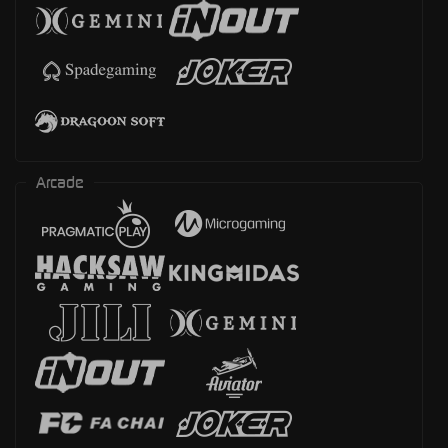
Arcade