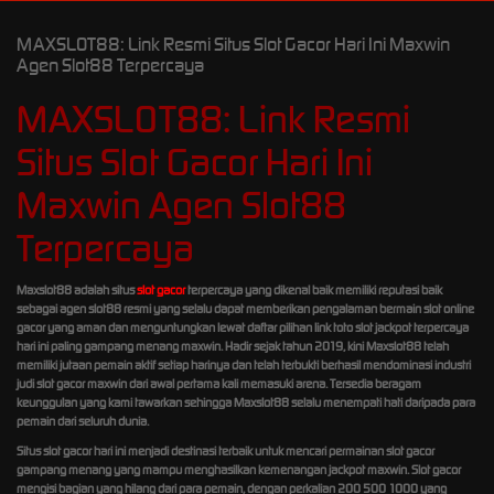
MAXSLOT88: Link Resmi Situs Slot Gacor Hari Ini Maxwin
Agen Slot88 Terpercaya
MAXSLOT88: Link Resmi
Situs Slot Gacor Hari Ini
Maxwin Agen Slot88
Terpercaya
Maxslot88 adalah situs
slot gacor
terpercaya yang dikenal baik memiliki reputasi baik
sebagai agen slot88 resmi yang selalu dapat memberikan pengalaman bermain slot online
gacor yang aman dan menguntungkan lewat daftar pilihan link toto slot jackpot terpercaya
hari ini paling gampang menang maxwin. Hadir sejak tahun 2019, kini Maxslot88 telah
memiliki jutaan pemain aktif setiap harinya dan telah terbukti berhasil mendominasi industri
judi slot gacor maxwin dari awal pertama kali memasuki arena. Tersedia beragam
keunggulan yang kami tawarkan sehingga Maxslot88 selalu menempati hati daripada para
pemain dari seluruh dunia.
Situs slot gacor hari ini menjadi destinasi terbaik untuk mencari permainan slot gacor
gampang menang yang mampu menghasilkan kemenangan jackpot maxwin. Slot gacor
mengisi bagian yang hilang dari para pemain, dengan perkalian 200 500 1000 yang