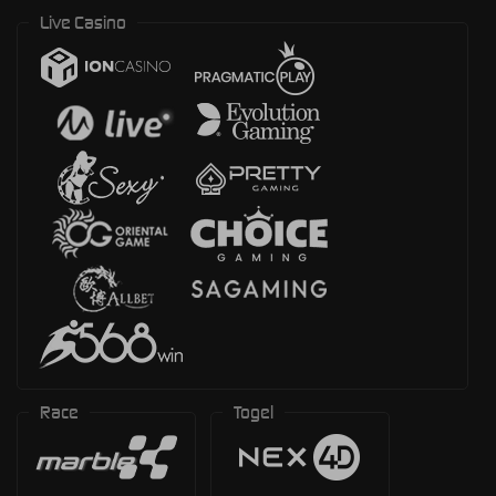
Live Casino
Race
Togel