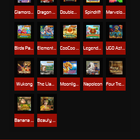
Glamorous Girl
Dragon Warrior
DoubleWilds
Spindrift
MarvelousIV
Birds Party Deluxe
Elemental Link Water
CooCoo Farm
Legendary5
UGO Aztec Gold
Wukong
The Llama Adventure
Moonlight Treasure
Napoleon
Four Treasures
Banana Saga
Beauty And The Kingdom