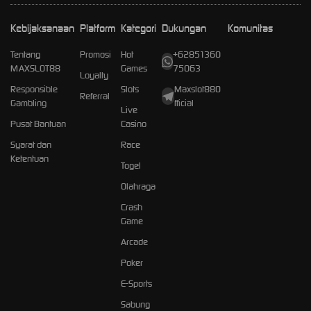
Kebijaksanaan
Platform
Kategori
Dukungan
Komunitas
Tentang
Promosi
Hot
+62851360
MAXSLOT88
Games
75063
Loyalty
Responsible
Slots
Maxslot88O
Referral
Gambling
fficial
Live
Pusat Bantuan
Casino
Syarat dan
Race
Ketentuan
Togel
Olahraga
Crash
Game
Arcade
Poker
E-Sports
Sabung