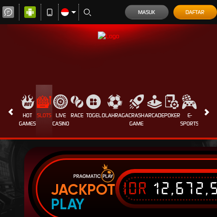
MASUK
DAFTAR
HOT
SLOTS
LIVE
RACE
TOGEL
OLAHRAGA
CRASH
ARCADE
POKER
E-
SABUN
GAMES
CASINO
GAME
SPORTS
AYAM
IDR
12,672,
JACKPOT
PLAY