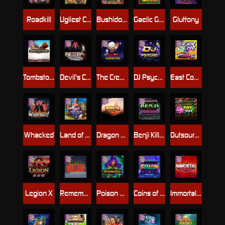
Roadkill
Ugliest Catch
Bushido Way xNudge
Gaelic Gold
Gluttony
Tombstone
Devil's Crossroad
The Creepy Carnival
DJ Psycho
East Coast Vs West Coast
Whacked
Land of the Free
Dragon Tribe
Benji Killed in Vegas
Outsourced: Payday
Legion X
Remember Gulag
Poison Eve
Coins of Fortune
Immortal Fruits