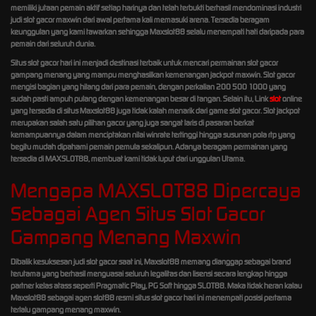
memiliki jutaan pemain aktif setiap harinya dan telah terbukti berhasil mendominasi industri
judi slot gacor maxwin dari awal pertama kali memasuki arena. Tersedia beragam
keunggulan yang kami tawarkan sehingga Maxslot88 selalu menempati hati daripada para
pemain dari seluruh dunia.
Situs slot gacor hari ini menjadi destinasi terbaik untuk mencari permainan slot gacor
gampang menang yang mampu menghasilkan kemenangan jackpot maxwin. Slot gacor
mengisi bagian yang hilang dari para pemain, dengan perkalian 200 500 1000 yang
sudah pasti ampuh pulang dengan kemenangan besar di tangan. Selain itu, Link
slot
online
yang tersedia di situs Maxslot88 juga tidak kalah menarik dari game slot gacor. Slot jackpot
merupakan salah satu pilihan gacor yang juga sangat laris di pasaran berkat
kemampuannya dalam menciptakan nilai winrate tertinggi hingga susunan pola rtp yang
begitu mudah dipahami pemain pemula sekalipun. Adanya beragam permainan yang
tersedia di MAXSLOT88, membuat kami tidak luput dari unggulan Utama.
Mengapa MAXSLOT88 Dipercaya
Sebagai Agen Situs Slot Gacor
Gampang Menang Maxwin
Dibalik kesuksesan judi slot gacor saat ini, Maxslot88 memang dianggap sebagai brand
terutama yang berhasil menguasai seluruh legalitas dan lisensi secara lengkap hingga
partner kelas atass seperti Pragmatic Play, PG Soft hingga SLOT88. Maka tidak heran kalau
Maxslot88 sebagai agen slot88 resmi situs slot gacor hari ini menempati posisi pertama
terlalu gampang menang maxwin.