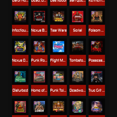
Gator Hunters
Dead, Dead, or Deader
Das xBoot
San Quentin 2: Death Row
Kenneth Must Die
Infectious 5 xWays
Nexus Blood & Shadow
Tsar Wars
Serial
Folsom Prison
Nexus Outsourced
Punk Rocker 2
Flight Mode
Tombstone Slaughter
Possessed
Disturbed
Home of the Brave
Punk Toilet
Deadwood R.I.P
True Grit Redemption