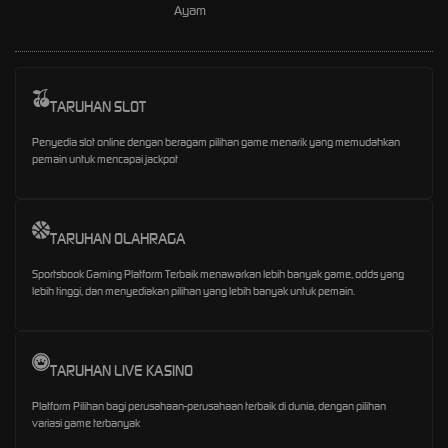
Ayam
TARUHAN SLOT
Penyedia slot online dengan beragam pilihan game menarik yang memudahkan
pemain untuk mencapai jackpot
TARUHAN OLAHRAGA
Sportsbook Gaming Platform Terbaik menawarkan lebih banyak game, odds yang
lebih tinggi, dan menyediakan pilihan yang lebih banyak untuk pemain.
TARUHAN LIVE KASINO
Platform Pilihan bagi perusahaan-perusahaan terbaik di dunia, dengan pilihan
variasi game terbanyak