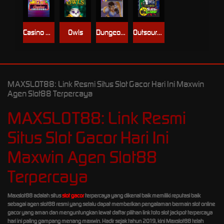
Casino Win Spin
Owls
Dungeon Quest
Outsourced: Slash Game
MAXSLOT88: Link Resmi Situs Slot Gacor Hari Ini Maxwin
Agen Slot88 Terpercaya
MAXSLOT88: Link Resmi
Situs Slot Gacor Hari Ini
Maxwin Agen Slot88
Terpercaya
Maxslot88 adalah situs
slot gacor
terpercaya yang dikenal baik memiliki reputasi baik
sebagai agen slot88 resmi yang selalu dapat memberikan pengalaman bermain slot online
gacor yang aman dan menguntungkan lewat daftar pilihan link toto slot jackpot terpercaya
hari ini paling gampang menang maxwin. Hadir sejak tahun 2019, kini Maxslot88 telah