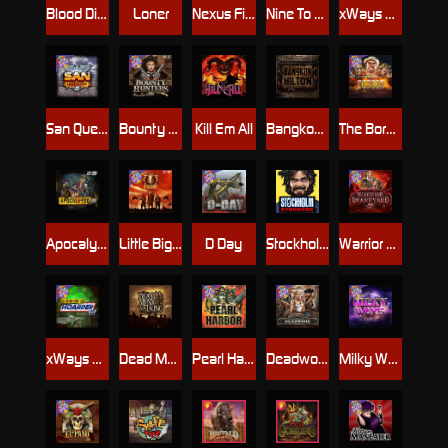
Blood Diamond
Loner
Nexus Fire In The Hole xBomb
Nine To Five
xWays Hoarder 2
San Quentin xWays
Bounty Hunters xNudge®
Kill Em All
Bangkok Hilton
The Border
Apocalypse Super xNudge
Little Bighorn
D Day
Stockholm Syndrome
Warrior Graveyard xNudge
xWays Hoarder xSplit
Dead Men Walking
Pearl Harbor
Deadwood xNudge
Milky Ways