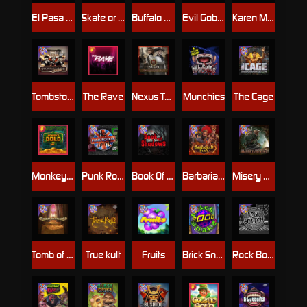
El Pasa Gunfight xNudge
Skate or Die
Buffalo Hunter
Evil Goblins xBomb
Karen Maneater
Tombstone No Mercy
The Rave
Nexus Tombstone RIP
Munchies
The Cage
Monkey's Gold xPays
Punk Rocker
Book Of Shadows
Barbarian Fury
Misery Mining
Tomb of Akhenaten
True kult
Fruits
Brick Snake 2000
Rock Bottom