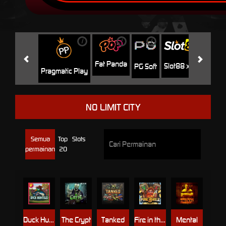
i
i
i
i
i
Facha
Fat Panda
Slot88 x PP
PG Soft
Pragmatic Play
NO LIMIT CITY
Semua
Top
Slots
permainan
20
Duck Hunters
The Crypt
Tanked
Fire in the Hole 3
Mental