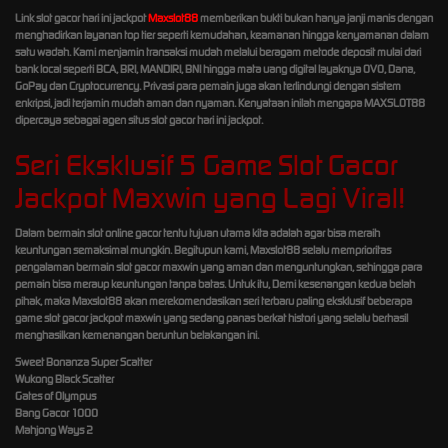
Link slot gacor hari ini jackpot
Maxslot88
memberikan bukti bukan hanya janji manis dengan
menghadirkan layanan top tier seperti kemudahan, keamanan hingga kenyamanan dalam
satu wadah. Kami menjamin transaksi mudah melalui beragam metode deposit mulai dari
bank local seperti BCA, BRI, MANDIRI, BNI hingga mata uang digital layaknya OVO, Dana,
GoPay dan Cryptocurrency. Privasi para pemain juga akan terlindungi dengan sistem
enkripsi, jadi terjamin mudah aman dan nyaman. Kenyataan inilah mengapa MAXSLOT88
dipercaya sebagai agen situs slot gacor hari ini jackpot.
Seri Eksklusif 5 Game Slot Gacor
Jackpot Maxwin yang Lagi Viral!
Dalam bermain slot online gacor tentu tujuan utama kita adalah agar bisa meraih
keuntungan semaksimal mungkin. Begitupun kami, Maxslot88 selalu memprioritas
pengalaman bermain slot gacor maxwin yang aman dan menguntungkan, sehingga para
pemain bisa meraup keuntungan tanpa batas. Untuk itu, Demi kesenangan kedua belah
pihak, maka Maxslot88 akan merekomendasikan seri terbaru paling eksklusif beberapa
game slot gacor jackpot maxwin yang sedang panas berkat histori yang selalu berhasil
menghasilkan kemenangan beruntun belakangan ini.
Sweet Bonanza Super Scatter
Wukong Black Scatter
Gates of Olympus
Bang Gacor 1000
Mahjong Ways 2