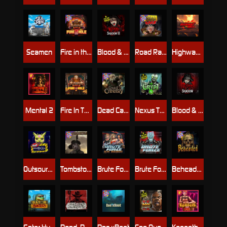
Seamen
Fire in the Hole 2
Blood & Shadow 2
Road Rage
Highway to Hell
Mental 2
Fire In The Hole xBomb
Dead Canary
Nexus The Crypt
Blood & Shadow
Outsourced
Tombstone RIP
Brute Force: Alien Onslaught
Brute Force
Beheaded