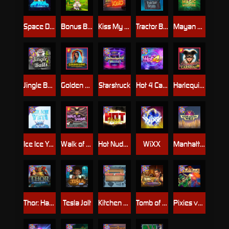
Space Donkey
Bonus Bunnies
Kiss My Chainsaw
Tractor Beam
Mayan Magic Wildfire
Jingle Balls
Golden Genie And The Walking Wilds
Starstruck
Hot 4 Cash
Harlequin Carnival
Ice Ice Yeti
Walk of Shame
Hot Nudge
WiXX
Manhattan Goes Wild
Thor: Hammer Time
Tesla Jolt
Kitchen Drama: Sushi Mania
Tomb of Nefertiti
Pixies vs Pirates