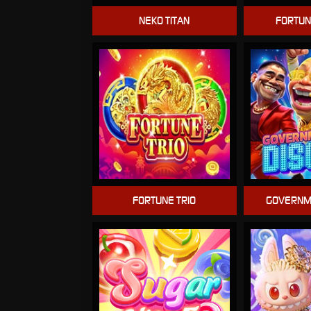
NEKO TITAN
FORTUN
FORTUNE TRIO
GOVERNME