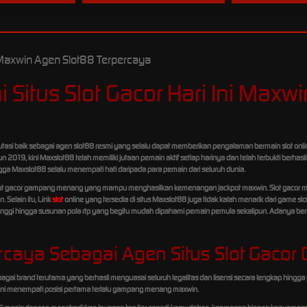
 Maxwin Agen Slot88 Terpercaya
Situs Slot Gacor Hari Ini Maxw
putasi baik sebagai agen slot88 resmi yang selalu dapat memberikan pengalaman bermain slot onlin
2019, kini Maxslot88 telah memiliki jutaan pemain aktif setiap harinya dan telah terbukti berhasil
a Maxslot88 selalu menempati hati daripada para pemain dari seluruh dunia.
inan slot gacor gampang menang yang mampu menghasilkan kemenangan jackpot maxwin. Slot gacor m
Selain itu, Link
slot
online yang tersedia di situs Maxslot88 juga tidak kalah menarik dari game slo
ertinggi hingga susunan pola rtp yang begitu mudah dipahami pemain pemula sekalipun. Adanya 
aya Sebagai Agen Situs Slot Gaco
agai brand terutama yang berhasil menguasai seluruh legalitas dan lisensi secara lengkap hingga
ri ini menempati posisi pertama terlalu gampang menang maxwin.