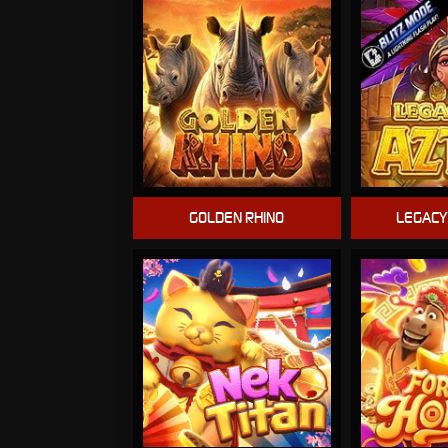
GOLDEN RHINO
LEGACY