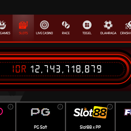
 GAMES
SLOTS
LIVE CASINO
RACE
TOGEL
OLAHRAGA
CRASH
IDR
12,743,718,879
i
i
i
a
PG Soft
Slot88 x PP