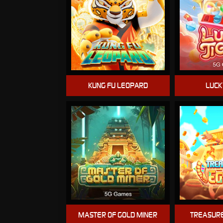
KUNG FU LEOPARD
LUCK
MASTER OF GOLD MINER
TREASURE