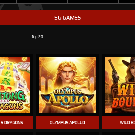
5G GAMES
Top 20
 5 DRAGONS
OLYMPUS APOLLO
WILD B