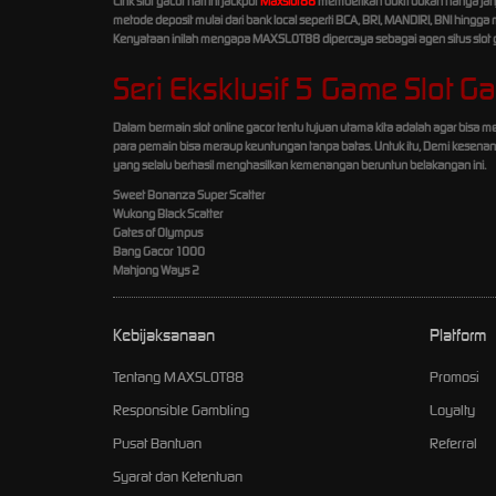
Link slot gacor hari ini jackpot
Maxslot88
memberikan bukti bukan hanya jan
metode deposit mulai dari bank local seperti BCA, BRI, MANDIRI, BNI hingg
Kenyataan inilah mengapa MAXSLOT88 dipercaya sebagai agen situs slot gac
Seri Eksklusif 5 Game Slot G
Dalam bermain slot online gacor tentu tujuan utama kita adalah agar bi
para pemain bisa meraup keuntungan tanpa batas. Untuk itu, Demi kesenan
yang selalu berhasil menghasilkan kemenangan beruntun belakangan ini.
Sweet Bonanza Super Scatter
Wukong Black Scatter
Gates of Olympus
Bang Gacor 1000
Mahjong Ways 2
Kebijaksanaan
Platform
Tentang MAXSLOT88
Promosi
Responsible Gambling
Loyalty
Pusat Bantuan
Referral
Syarat dan Ketentuan