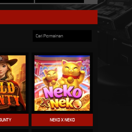
IDR
4,816,000.00
Mahjong Wins 2
siau3****0
IDR
4,323,000.00
The Dog House
h***8
IDR
2,962,500.00
Gates of Olympus 1000
fiy****x
IDR
2,935,000.00
Mahjong Wins 3 – Black Scatter
a****7
IDR
2,903,310.00
Gates of Olympus 1000
jib****8
IDR
2,869,740.00
Gates of Olympus Super Scatter
OUNTY
NEKO X NEKO
john****r
IDR
2,816,000.00