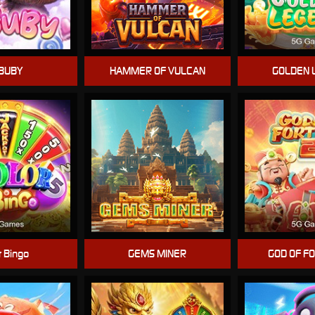
BUBY
HAMMER OF VULCAN
GOLDEN 
r Bingo
GEMS MINER
GOD OF F