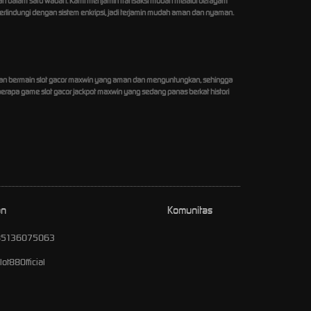
an dalam satu wadah. Kami menjamin transaksi mudah melalui beragam
terlindungi dengan sistem enkripsi, jadi terjamin mudah aman dan nyaman.
laman bermain slot gacor maxwin yang aman dan menguntungkan, sehingga
erapa game slot gacor jackpot maxwin yang sedang panas berkat histori
an
Komunitas
85136075063
ot88Official