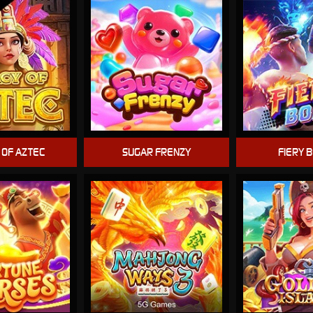
 OF AZTEC
SUGAR FRENZY
FIERY 