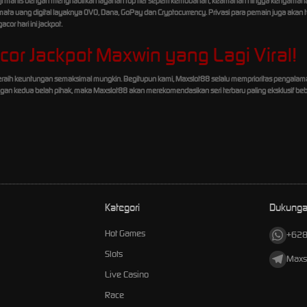
ji manis dengan menghadirkan layanan top tier seperti kemudahan, keamanan hingga kenyaman
a mata uang digital layaknya OVO, Dana, GoPay dan Cryptocurrency. Privasi para pemain juga akan 
or hari ini jackpot.
acor Jackpot Maxwin yang Lagi Viral!
sa meraih keuntungan semaksimal mungkin. Begitupun kami, Maxslot88 selalu memprioritas penga
gan kedua belah pihak, maka Maxslot88 akan merekomendasikan seri terbaru paling eksklusif beb
Kategori
Dukung
Hot Games
+62
Slots
Maxsl
Live Casino
Race