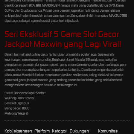
satu wadah. Kami menjamin transaksi mudah melalui beragam metode deposit mulai dari
bank local seperti BCA, BRI, MANDIRI, BNI hingga mata uang digital layaknya OVO, Dana,
GoPay dan Cryptocurrency. Privasi para pemain juga akan terlindungi dengan sistem
enkripsi, jadi terjamin mudah aman dan nyaman. Kenyataan inilah mengapa MAXSLOT88
dipercaya sebagai agen situs slot gacor hari ini jackpot.
Seri Eksklusif 5 Game Slot Gacor
Jackpot Maxwin yang Lagi Viral!
Dalam bermain slot online gacor tentu tujuan utama kita adalah agar bisa meraih
keuntungan semaksimal mungkin. Begitupun kami, Maxslot88 selalu memprioritas
pengalaman bermain slot gacor maxwin yang aman dan menguntungkan, sehingga para
pemain bisa meraup keuntungan tanpa batas. Untuk itu, Demi kesenangan kedua belah
pihak, maka Maxslot88 akan merekomendasikan seri terbaru paling eksklusif beberapa
game slot gacor jackpot maxwin yang sedang panas berkat histori yang selalu berhasil
menghasilkan kemenangan beruntun belakangan ini.
Sweet Bonanza Super Scatter
Wukong Black Scatter
Gates of Olympus
Bang Gacor 1000
Mahjong Ways 2
Kebijaksanaan
Platform
Kategori
Dukungan
Komunitas