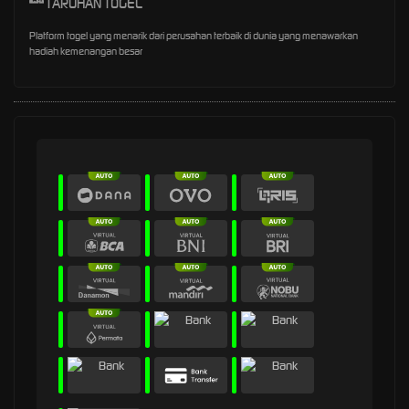
TARUHAN TOGEL
Platform togel yang menarik dari perusahan terbaik di dunia yang menawarkan
hadiah kemenangan besar