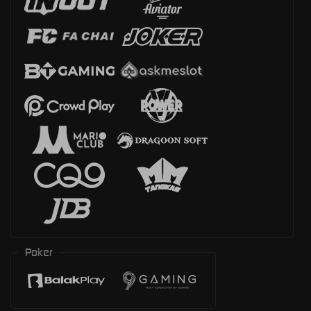
Poker