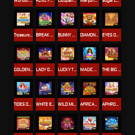
Wonder Ace
Aztec Fortune
Cleopatra's Fortune Ways
Mahjong Dragon Ways
Sugar Candy Bonanza
Treasures of Olympus 1000
BREAK THE BANK
BUNNY VIP NIGHT
DIAMOND KING
EYES OF RA
GOLDEN FORTUNE HORSE
LADY OF RA
LUCKY TIGER
MAGIC PEARLS
THE BIG THE FAT THE UGLY
TIDES OF FORTUNE
WHITE ELEPHANT
WILD MINER
AFRICAN BUFFALO 5000
APHRODITE’S BLESSING