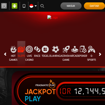
MASUK
DAFTAR
HOT
SLOTS
LIVE
RACE
TOGEL
OLAHRAGA
CRASH
ARCADE
POKER
E-
SABUN
GAMES
CASINO
GAME
SPORTS
AYAM
IDR
12,744,
JACKPOT
PLAY