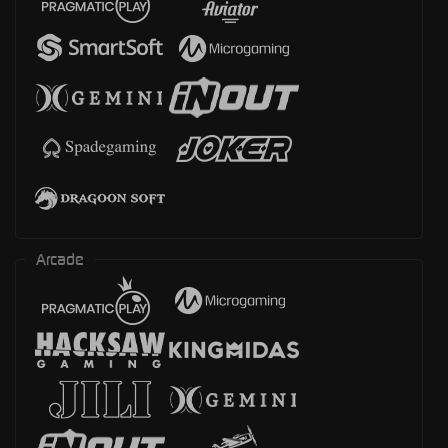
Arcade