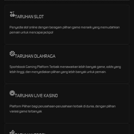
TARUHAN SLOT
Penyedia slot online dengan beragam pilihan game menarik yang memudahkan
pemain untuk mencapai jackpot
TARUHAN OLAHRAGA
Sportsbook Gaming Platform Terbaik menawarkan lebih banyak game, odds yang
lebih tinggi, dan menyediakan pilihan yang lebih banyak untuk pemain.
TARUHAN LIVE KASINO
Platform Pilihan bagi perusahaan-perusahaan terbaik di dunia, dengan pilihan
variasi game terbanyak