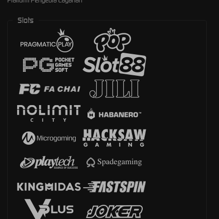
Platform Penyedia Layanan
Slots