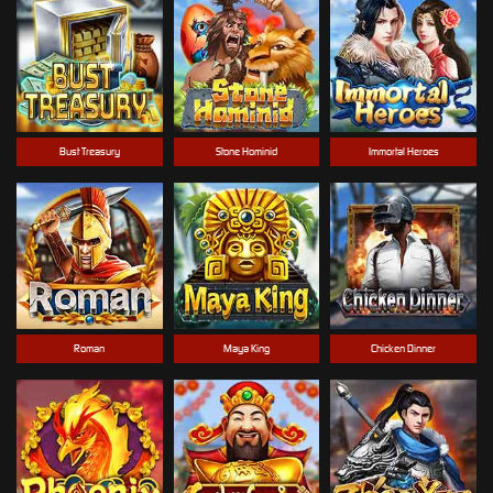
Bust Treasury
Stone Hominid
Immortal Heroes
Roman
Maya King
Chicken Dinner