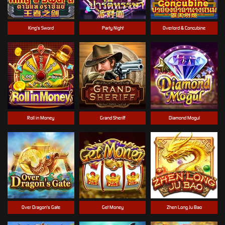
King's Sword
Party Night
Overlord & Concubine
Roll in Money
Grand Sheriff
Diamond Mogul
Over Dragon's Gate
Get Money
Zhen Long Ju Bao