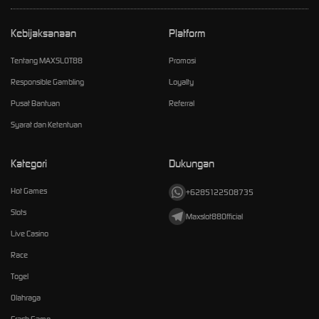
Kebijaksanaan
Platform
Tentang MAXSLOT88
Promosi
Responsible Gambling
Loyalty
Pusat Bantuan
Referral
Syarat dan Ketentuan
Kategori
Dukungan
Hot Games
+6285122508735
Slots
Maxslot88Official
Live Casino
Race
Togel
Olahraga