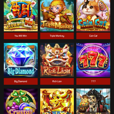
You Will Win
Triple Monkey
Coin Cat
Big Diamond
Rich Lion
777