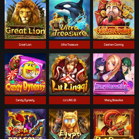
Great Lion
Ultra Treasure
Caishen Coming
Candy Dynasty
LU LING QI
Many Beauties