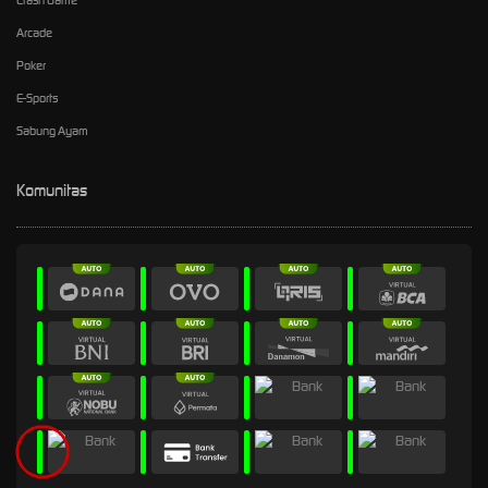
Crash Game
Arcade
Poker
E-Sports
Sabung Ayam
Komunitas