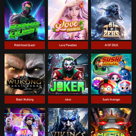
Robinhood Quest
Love Paradise
AI OF ZEUS
Black WuKong
Joker
Sushi Avenger