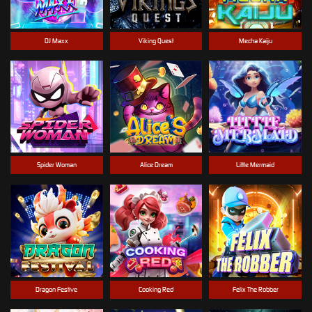
DJ Maxx
Viking Quest
Mecha Kaiju
Spider Woman
Alice Dream
Little Mermaid
Dragon Festive
Cooking Red
Felix The Robber