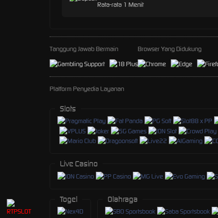
Rata-rata 1 Menit
Tanggung Jawab Bermain
Browser Yang Didukung
Platform Penyedia Layanan
Slots
Live Casino
Togel
Olahraga