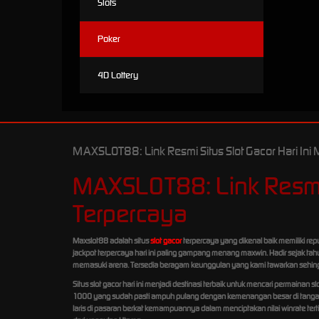
Slots
Poker
4D Lottery
MAXSLOT88: Link Resmi Situs Slot Gacor Hari Ini
MAXSLOT88: Link Resmi 
Terpercaya
Maxslot88 adalah situs
slot gacor
terpercaya yang dikenal baik memiliki re
jackpot terpercaya hari ini paling gampang menang maxwin. Hadir sejak tahun 
memasuki arena. Tersedia beragam keunggulan yang kami tawarkan sehingg
Situs slot gacor hari ini menjadi destinasi terbaik untuk mencari perma
1000 yang sudah pasti ampuh pulang dengan kemenangan besar di tangan. 
laris di pasaran berkat kemampuannya dalam menciptakan nilai winrate t