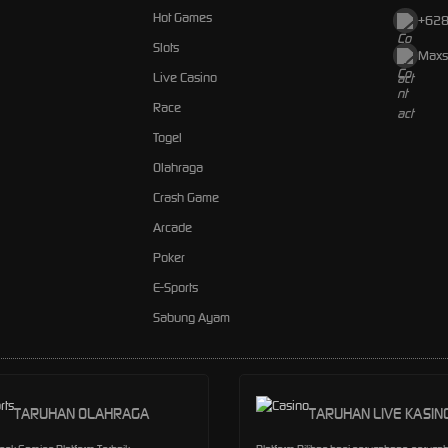
Hot Games
+62
Slots
Maxsl
Live Casino
Race
Togel
Olahraga
Crash Game
Arcade
Poker
E-Sports
Sabung Ayam
TARUHAN OLAHRAGA
TARUHAN LIVE KASIN