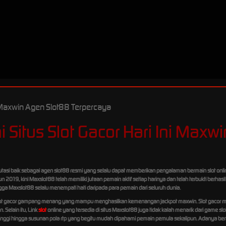
 Maxwin Agen Slot88 Terpercaya
Situs Slot Gacor Hari Ini Maxw
putasi baik sebagai agen slot88 resmi yang selalu dapat memberikan pengalaman bermain slot onlin
2019, kini Maxslot88 telah memiliki jutaan pemain aktif setiap harinya dan telah terbukti berhasil
a Maxslot88 selalu menempati hati daripada para pemain dari seluruh dunia.
inan slot gacor gampang menang yang mampu menghasilkan kemenangan jackpot maxwin. Slot gacor m
Selain itu, Link
slot
online yang tersedia di situs Maxslot88 juga tidak kalah menarik dari game slo
ertinggi hingga susunan pola rtp yang begitu mudah dipahami pemain pemula sekalipun. Adanya 