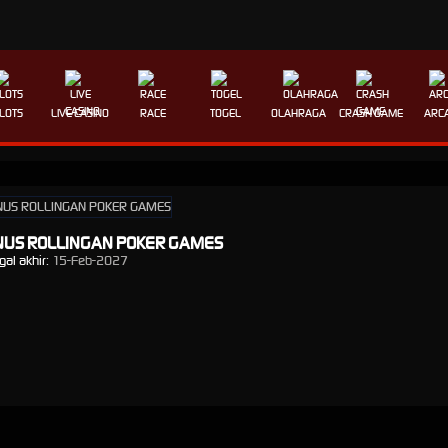
LOTS
LIVE CASINO
RACE
TOGEL
OLAHRAGA
CRASH GAME
ARC
US ROLLINGAN POKER GAMES
gal akhir:
15-Feb-2027