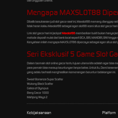
dari unggulan Utama.
Mengapa MAXSLOT88 Diperc
Dibalik kesuksesan judi slot gacor saat ini, Maxslot88 memang dianggap seb
tidak heran kalau Maxslot88 sebagai agen slot88 resmi situs slot gacor ha
Link slot gacor hari ini jackpot
Maxslot88
memberikan bukti bukan hanya jan
metode deposit mulai dari bank local seperti BCA, BRI, MANDIRI, BNI hingg
Kenyataan inilah mengapa MAXSLOT88 dipercaya sebagai agen situs slot gac
Seri Eksklusif 5 Game Slot G
Dalam bermain slot online gacor tentu tujuan utama kita adalah agar bi
para pemain bisa meraup keuntungan tanpa batas. Untuk itu, Demi kesenan
yang selalu berhasil menghasilkan kemenangan beruntun belakangan ini.
Sweet Bonanza Super Scatter
Wukong Black Scatter
Gates of Olympus
Bang Gacor 1000
Mahjong Ways 2
Kebijaksanaan
Platform