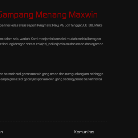
r Gampang Menang Maxwin
 partner kelas atass seperti Pragmatic Play, PG Soft hingga SLOT88. Maka
an dalam satu wadah. Kami menjamin transaksi mudah melalui beragam
terlindungi dengan sistem enkripsi, jadi terjamin mudah aman dan nyaman.
laman bermain slot gacor maxwin yang aman dan menguntungkan, sehingga
erapa game slot gacor jackpot maxwin yang sedang panas berkat histori
an
Komunitas