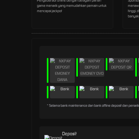
Penyedia slot online dengan beragam pilihan
Sportsb
game menarik yang memudahkan pemain untuk
menawar
mencapai jackpot
tinggi,
banyak 
* Selama bank maintenance dan bank offline deposit dan penarik
Deposit