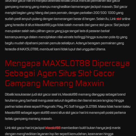
Situs slot gacor hari ini menjadi destinasi terbaik untuk mencari permainan slot gacor
gampang menang yang mampu menghasilkan kemenangan jackpot maxwin. Slot gacor
mengisi bagian yang hilang dari para pemain, dengan perkalian 200 500 1000 yang
sudah pasti ampuh pulang dengan kemenangan besar di tangan. Selain itu, Link
slot
online
yang tersedia di situs Maxslot88 juga tidak kalah menarik dari game slot gacor. Slot jackpot
merupakan salah satu pilihan gacor yang juga sangat laris di pasaran berkat
kemampuannya dalam menciptakan nilai winrate tertinggi hingga susunan pola rtp yang
begitu mudah dipahami pemain pemula sekalipun. Adanya beragam permainan yang
tersedia di MAXSLOT88, membuat kami tidak luput dari unggulan Utama.
Mengapa MAXSLOT88 Dipercaya
Sebagai Agen Situs Slot Gacor
Gampang Menang Maxwin
Dibalik kesuksesan judi slot gacor saat ini, Maxslot88 memang dianggap sebagai brand
terutama yang berhasil menguasai seluruh legalitas dan lisensi secara lengkap hingga
partner kelas atass seperti Pragmatic Play, PG Soft hingga SLOT88. Maka tidak heran kalau
Maxslot88 sebagai agen slot88 resmi situs slot gacor hari ini menempati posisi pertama
terlalu gampang menang maxwin.
Link slot gacor hari ini jackpot
Maxslot88
memberikan bukti bukan hanya janji manis
dengan menghadirkan layanan top tier seperti kemudahan, keamanan hingga