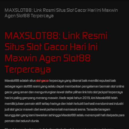
MAXSLOT88: Link Resmi Situs Slot Gacor Hari Ini Maxwin
Agen Slot88 Terpercaya
MAXSLOT88: Link Resmi
Situs Slot Gacor Hari Ini
Maxwin Agen Slot88
Terpercaya
Maxslot88 adalah situs
slot gacor
terpercaya yang dikenal baik memiliki reputasi baik
sebagai agen slot88 resmi yang selalu dapat memberikan pengalaman bermain slot online
gacor yang aman dan menguntungkan lewat daftar pilihan link toto slot jackpot terpercaya
hari ini paling gampang menang maxwin. Hadir sejak tahun 2019, kini Maxslot88 telah
memiliki jutaan pemain aktif setiap harinya dan telah terbukti berhasil mendominasi industri
judi slot gacor maxwin dari awal pertama kali memasuki arena. Tersedia beragam
keunggulan yang kami tawarkan sehingga Maxslot88 selalu menempati hati daripada para
pemain dari seluruh dunia.