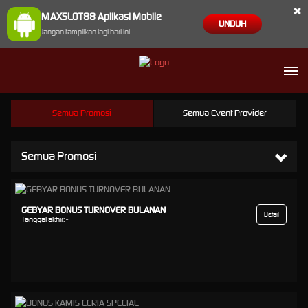
×
MAXSLOT88 Aplikasi Mobile
UNDUH
Jangan tampilkan lagi hari ini
Semua Promosi
Semua Event Provider
Semua Promosi
GEBYAR BONUS TURNOVER BULANAN
Detail
Tanggal akhir:
-