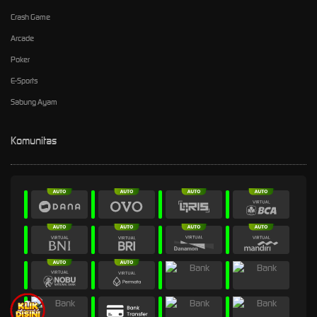
Crash Game
Arcade
Poker
E-Sports
Sabung Ayam
Komunitas