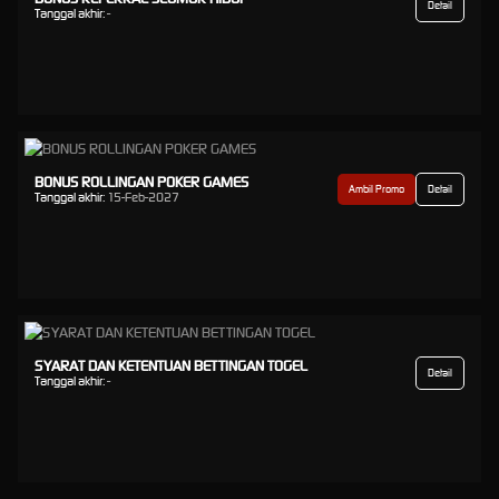
Detail
Tanggal akhir:
-
BONUS ROLLINGAN POKER GAMES
Ambil Promo
Detail
Tanggal akhir:
15-Feb-2027
SYARAT DAN KETENTUAN BETTINGAN TOGEL
Detail
Tanggal akhir:
-