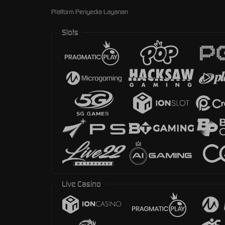
Platform Penyedia Layanan
Slots
Live Casino