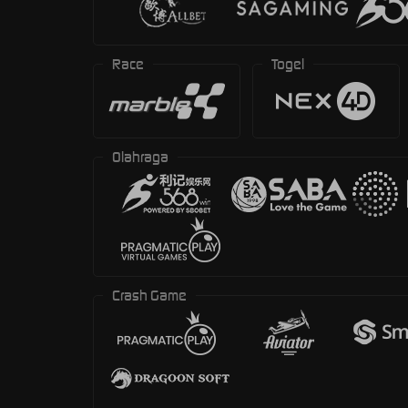
Race
Togel
Olahraga
Crash Game