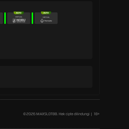
©2026 MAXSLOT88. Hak cipta dilindungi | 18+