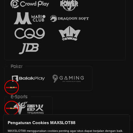
Poker
E-Sports
Pengaturan Cookies MAXSLOT88
Sabung Ayam
MAXSLOT88 menggunakan cookies penting agar situs dapat berjalan dengan baik.