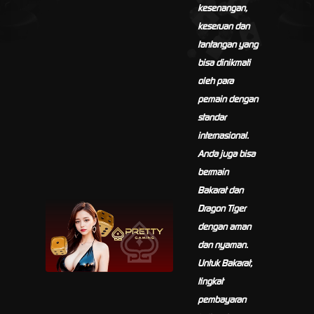
kesenangan,
keseruan dan
tantangan yang
bisa dinikmati
oleh para
pemain dengan
standar
internasional.
Anda juga bisa
bermain
Bakarat dan
Dragon Tiger
dengan aman
dan nyaman.
Untuk Bakarat,
tingkat
pembayaran