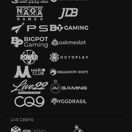
Live Casino