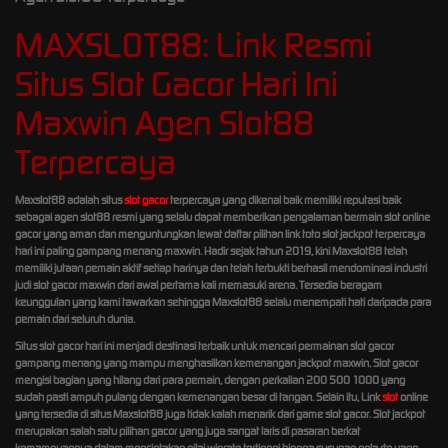
MAXSLOT88: Link Resmi
Situs Slot Gacor Hari Ini
Maxwin Agen Slot88
Terpercaya
Maxslot88 adalah situs
slot gacor
terpercaya yang dikenal baik memiliki reputasi baik
sebagai agen slot88 resmi yang selalu dapat memberikan pengalaman bermain slot online
gacor yang aman dan menguntungkan lewat daftar pilihan link toto slot jackpot terpercaya
hari ini paling gampang menang maxwin. Hadir sejak tahun 2019, kini Maxslot88 telah
memiliki jutaan pemain aktif setiap harinya dan telah terbukti berhasil mendominasi industri
judi slot gacor maxwin dari awal pertama kali memasuki arena. Tersedia beragam
keunggulan yang kami tawarkan sehingga Maxslot88 selalu menempati hati daripada para
pemain dari seluruh dunia.
Situs slot gacor hari ini menjadi destinasi terbaik untuk mencari permainan slot gacor
gampang menang yang mampu menghasilkan kemenangan jackpot maxwin. Slot gacor
mengisi bagian yang hilang dari para pemain, dengan perkalian 200 500 1000 yang
sudah pasti ampuh pulang dengan kemenangan besar di tangan. Selain itu, Link
slot
online
yang tersedia di situs Maxslot88 juga tidak kalah menarik dari game slot gacor. Slot jackpot
merupakan salah satu pilihan gacor yang juga sangat laris di pasaran berkat
kemampuannya dalam menciptakan nilai winrate tertinggi hingga susunan pola rtp yang