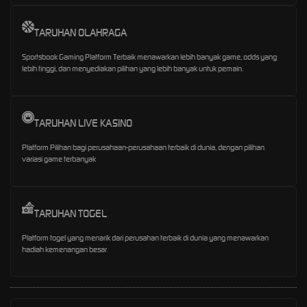
TARUHAN OLAHRAGA
Sportsbook Gaming Platform Terbaik menawarkan lebih banyak game, odds yang
lebih tinggi, dan menyediakan pilihan yang lebih banyak untuk pemain.
TARUHAN LIVE KASINO
Platform Pilihan bagi perusahaan-perusahaan terbaik di dunia, dengan pilihan
variasi game terbanyak
TARUHAN TOGEL
Platform togel yang menarik dari perusahan terbaik di dunia yang menawarkan
hadiah kemenangan besar