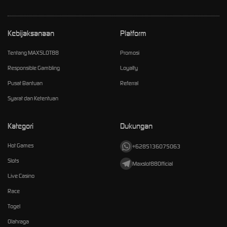
Kebijaksanaan
Platform
Tentang MAXSLOT88
Promosi
Responsible Gambling
Loyalty
Pusat Bantuan
Referral
Syarat dan Ketentuan
Kategori
Dukungan
Hot Games
+6285136075063
Slots
Maxslot88Official
Live Casino
Race
Togel
Olahraga