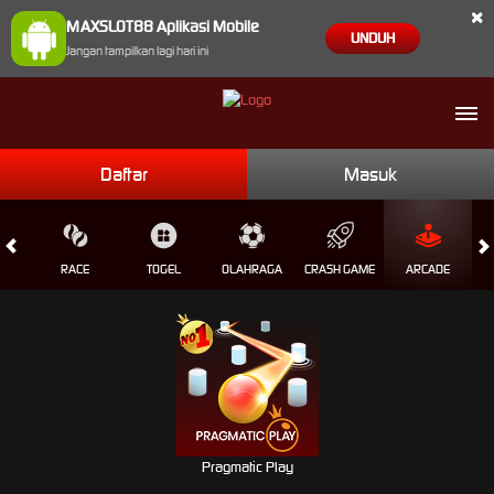
×
MAXSLOT88 Aplikasi Mobile
UNDUH
Jangan tampilkan lagi hari ini
Daftar
Masuk
SINO
RACE
TOGEL
OLAHRAGA
CRASH GAME
ARCADE
Pragmatic Play