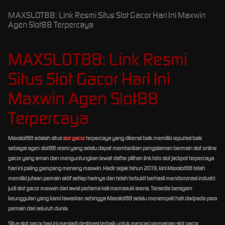
MAXSLOT88: Link Resmi Situs Slot Gacor Hari Ini Maxwin
Agen Slot88 Terpercaya
MAXSLOT88: Link Resmi
Situs Slot Gacor Hari Ini
Maxwin Agen Slot88
Terpercaya
Maxslot88 adalah situs
slot gacor
terpercaya yang dikenal baik memiliki reputasi baik
sebagai agen slot88 resmi yang selalu dapat memberikan pengalaman bermain slot online
gacor yang aman dan menguntungkan lewat daftar pilihan link toto slot jackpot terpercaya
hari ini paling gampang menang maxwin. Hadir sejak tahun 2019, kini Maxslot88 telah
memiliki jutaan pemain aktif setiap harinya dan telah terbukti berhasil mendominasi industri
judi slot gacor maxwin dari awal pertama kali memasuki arena. Tersedia beragam
keunggulan yang kami tawarkan sehingga Maxslot88 selalu menempati hati daripada para
pemain dari seluruh dunia.
Situs slot gacor hari ini menjadi destinasi terbaik untuk mencari permainan slot gacor