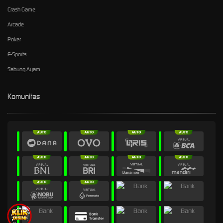
Crash Game
Arcade
Poker
E-Sports
Sabung Ayam
Komunitas