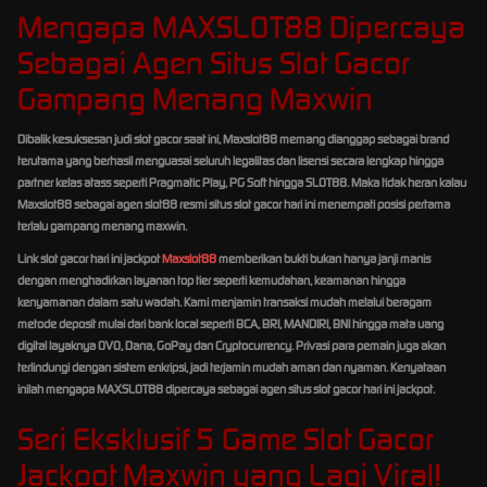
Mengapa MAXSLOT88 Dipercaya
Sebagai Agen Situs Slot Gacor
Gampang Menang Maxwin
Dibalik kesuksesan judi slot gacor saat ini, Maxslot88 memang dianggap sebagai brand
terutama yang berhasil menguasai seluruh legalitas dan lisensi secara lengkap hingga
partner kelas atass seperti Pragmatic Play, PG Soft hingga SLOT88. Maka tidak heran kalau
Maxslot88 sebagai agen slot88 resmi situs slot gacor hari ini menempati posisi pertama
terlalu gampang menang maxwin.
Link slot gacor hari ini jackpot
Maxslot88
memberikan bukti bukan hanya janji manis
dengan menghadirkan layanan top tier seperti kemudahan, keamanan hingga
kenyamanan dalam satu wadah. Kami menjamin transaksi mudah melalui beragam
metode deposit mulai dari bank local seperti BCA, BRI, MANDIRI, BNI hingga mata uang
digital layaknya OVO, Dana, GoPay dan Cryptocurrency. Privasi para pemain juga akan
terlindungi dengan sistem enkripsi, jadi terjamin mudah aman dan nyaman. Kenyataan
inilah mengapa MAXSLOT88 dipercaya sebagai agen situs slot gacor hari ini jackpot.
Seri Eksklusif 5 Game Slot Gacor
Jackpot Maxwin yang Lagi Viral!