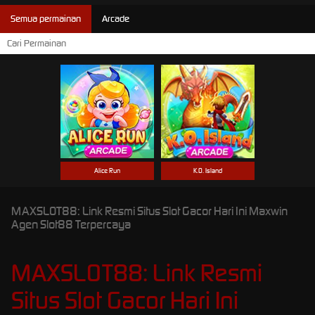
Semua permainan
Arcade
Alice Run
K.O. Island
MAXSLOT88: Link Resmi Situs Slot Gacor Hari Ini Maxwin
Agen Slot88 Terpercaya
MAXSLOT88: Link Resmi
Situs Slot Gacor Hari Ini