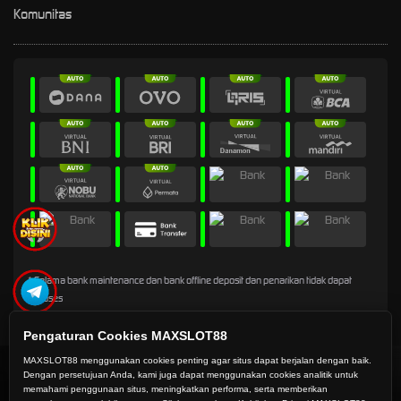
Komunitas
* Selama bank maintenance dan bank offline deposit dan penarikan tidak dapat
diproses
Pengaturan Cookies MAXSLOT88
MAXSLOT88 menggunakan cookies penting agar situs dapat berjalan dengan baik.
Dengan persetujuan Anda, kami juga dapat menggunakan cookies analitik untuk
©2026 MAXSLOT88 menawarkan berbagai macam provider pilihan terbaik dan didukung
memahami penggunaan situs, meningkatkan performa, serta memberikan
oleh Layanan Pelanggan profesional 24/7 yang siap melayani Anda.