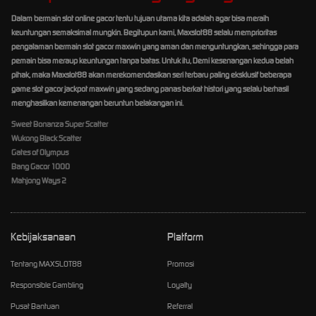
Dalam bermain slot online gacor tentu tujuan utama kita adalah agar bisa meraih
keuntungan semaksimal mungkin. Begitupun kami, Maxslot88 selalu memprioritas
pengalaman bermain slot gacor maxwin yang aman dan menguntungkan, sehingga para
pemain bisa meraup keuntungan tanpa batas. Untuk itu, Demi kesenangan kedua belah
pihak, maka Maxslot88 akan merekomendasikan seri terbaru paling eksklusif beberapa
game slot gacor jackpot maxwin yang sedang panas berkat histori yang selalu berhasil
menghasilkan kemenangan beruntun belakangan ini.
Sweet Bonanza Super Scatter
Wukong Black Scatter
Gates of Olympus
Bang Gacor 1000
Mahjong Ways 2
Kebijaksanaan
Platform
Tentang MAXSLOT88
Promosi
Responsible Gambling
Loyalty
Pusat Bantuan
Referral