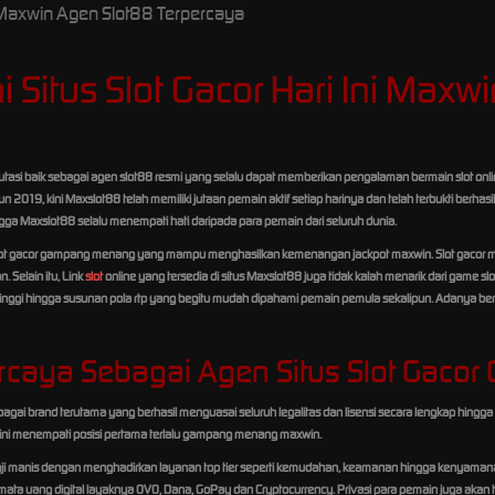
i Maxwin Agen Slot88 Terpercaya
Situs Slot Gacor Hari Ini Maxw
putasi baik sebagai agen slot88 resmi yang selalu dapat memberikan pengalaman bermain slot onli
 2019, kini Maxslot88 telah memiliki jutaan pemain aktif setiap harinya dan telah terbukti berhasil
a Maxslot88 selalu menempati hati daripada para pemain dari seluruh dunia.
inan slot gacor gampang menang yang mampu menghasilkan kemenangan jackpot maxwin. Slot gacor 
Selain itu, Link
slot
online yang tersedia di situs Maxslot88 juga tidak kalah menarik dari game sl
ertinggi hingga susunan pola rtp yang begitu mudah dipahami pemain pemula sekalipun. Adanya 
aya Sebagai Agen Situs Slot Gaco
bagai brand terutama yang berhasil menguasai seluruh legalitas dan lisensi secara lengkap hingga
ri ini menempati posisi pertama terlalu gampang menang maxwin.
ji manis dengan menghadirkan layanan top tier seperti kemudahan, keamanan hingga kenyaman
a mata uang digital layaknya OVO, Dana, GoPay dan Cryptocurrency. Privasi para pemain juga akan