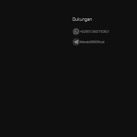
Dukungan
+6285136075063
Maxslot88Official