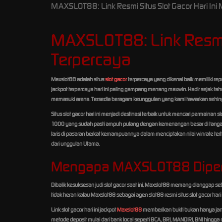
MAXSLOT88: Link Resmi Situs Slot Gacor Hari In
MAXSLOT88: Link Resmi 
Terpercaya
Maxslot88 adalah situs
slot gacor
terpercaya yang dikenal baik memiliki re
jackpot terpercaya hari ini paling gampang menang maxwin. Hadir sejak tahun
memasuki arena. Tersedia beragam keunggulan yang kami tawarkan sehingg
Situs slot gacor hari ini menjadi destinasi terbaik untuk mencari perma
1000 yang sudah pasti ampuh pulang dengan kemenangan besar di tangan. 
laris di pasaran berkat kemampuannya dalam menciptakan nilai winrate t
dari unggulan Utama.
Mengapa MAXSLOT88 Diperc
Dibalik kesuksesan judi slot gacor saat ini, Maxslot88 memang dianggap se
tidak heran kalau Maxslot88 sebagai agen slot88 resmi situs slot gacor ha
Link slot gacor hari ini jackpot
Maxslot88
memberikan bukti bukan hanya jan
metode deposit mulai dari bank local seperti BCA, BRI, MANDIRI, BNI hingg