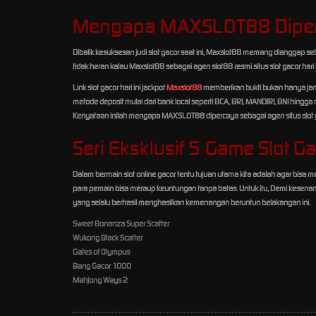
Mengapa MAXSLOT88 Diperc
Dibalik kesuksesan judi slot gacor saat ini, Maxslot88 memang dianggap se
tidak heran kalau Maxslot88 sebagai agen slot88 resmi situs slot gacor ha
Link slot gacor hari ini jackpot
Maxslot88
memberikan bukti bukan hanya jan
metode deposit mulai dari bank local seperti BCA, BRI, MANDIRI, BNI hingg
Kenyataan inilah mengapa MAXSLOT88 dipercaya sebagai agen situs slot gac
Seri Eksklusif 5 Game Slot G
Dalam bermain slot online gacor tentu tujuan utama kita adalah agar bi
para pemain bisa meraup keuntungan tanpa batas. Untuk itu, Demi kesenan
yang selalu berhasil menghasilkan kemenangan beruntun belakangan ini.
Sweet Bonanza Super Scatter
Wukong Black Scatter
Gates of Olympus
Bang Gacor 1000
Mahjong Ways 2