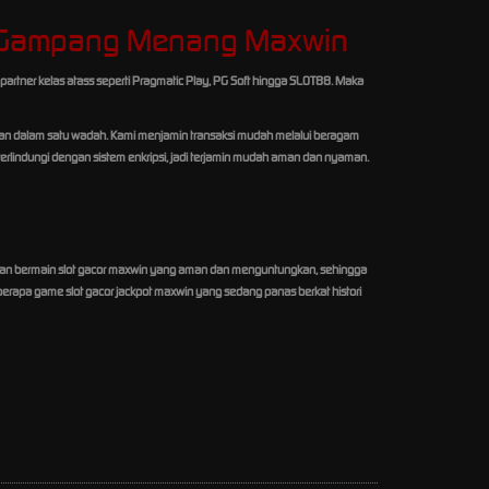
r Gampang Menang Maxwin
 partner kelas atass seperti Pragmatic Play, PG Soft hingga SLOT88. Maka
an dalam satu wadah. Kami menjamin transaksi mudah melalui beragam
 terlindungi dengan sistem enkripsi, jadi terjamin mudah aman dan nyaman.
laman bermain slot gacor maxwin yang aman dan menguntungkan, sehingga
erapa game slot gacor jackpot maxwin yang sedang panas berkat histori