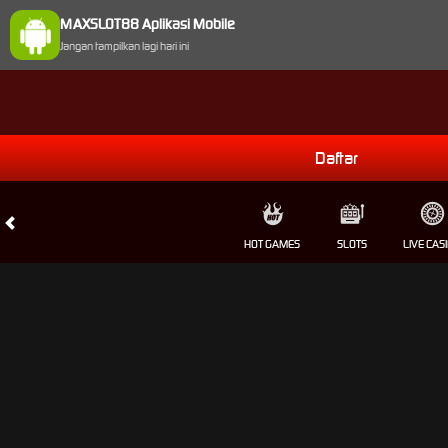
MAXSLOT88 Aplikasi Mobile
Jangan tampilkan lagi hari ini
Daftar
HOT GAMES
SLOTS
LIVE CAS