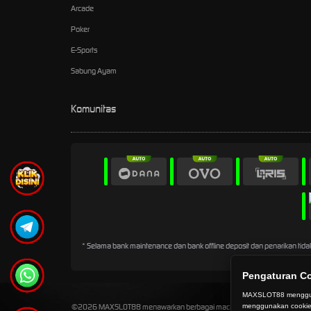
Arcade
Poker
E-Sports
Sabung Ayam
Komunitas
* Selama bank maintenance dan bank offline deposit dan penarikan tida
Pengaturan C
MAXSLOT88 menggunak
©2026 MAXSLOT88 menawarkan berbagai macam provider pilihan terbaik 
menggunakan cookies