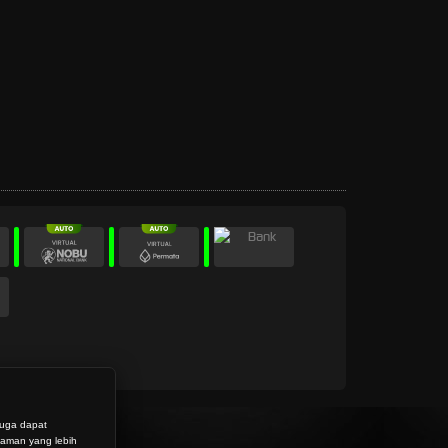
juga dapat
laman yang lebih