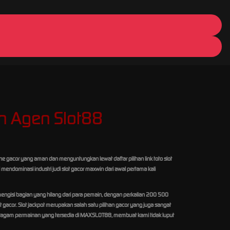
in Agen Slot88
ne gacor yang aman dan menguntungkan lewat daftar pilihan link toto slot
 mendominasi industri judi slot gacor maxwin dari awal pertama kali
mengisi bagian yang hilang dari para pemain, dengan perkalian 200 500
ot gacor. Slot jackpot merupakan salah satu pilihan gacor yang juga sangat
beragam permainan yang tersedia di MAXSLOT88, membuat kami tidak luput