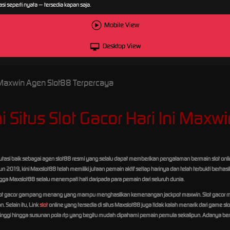
lasi seperti nyata — tersedia kapan saja.
Mobile View
Desktop View
i Maxwin Agen Slot88 Terpercaya
Situs Slot Gacor Hari Ini Maxw
putasi baik sebagai agen slot88 resmi yang selalu dapat memberikan pengalaman bermain slot onli
 2019, kini Maxslot88 telah memiliki jutaan pemain aktif setiap harinya dan telah terbukti berhasil
a Maxslot88 selalu menempati hati daripada para pemain dari seluruh dunia.
inan slot gacor gampang menang yang mampu menghasilkan kemenangan jackpot maxwin. Slot gacor 
Selain itu, Link
slot
online yang tersedia di situs Maxslot88 juga tidak kalah menarik dari game sl
ertinggi hingga susunan pola rtp yang begitu mudah dipahami pemain pemula sekalipun. Adanya 