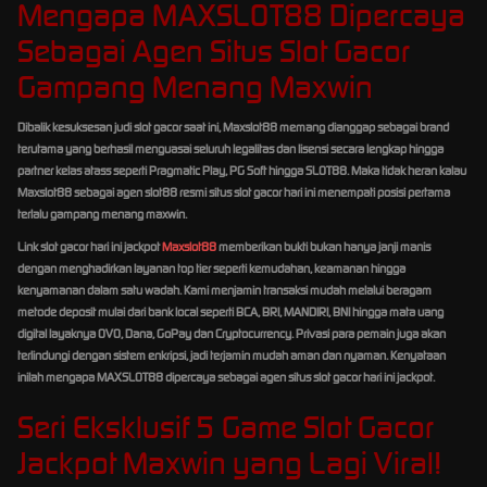
Mengapa MAXSLOT88 Dipercaya
Sebagai Agen Situs Slot Gacor
Gampang Menang Maxwin
Dibalik kesuksesan judi slot gacor saat ini, Maxslot88 memang dianggap sebagai brand
terutama yang berhasil menguasai seluruh legalitas dan lisensi secara lengkap hingga
partner kelas atass seperti Pragmatic Play, PG Soft hingga SLOT88. Maka tidak heran kalau
Maxslot88 sebagai agen slot88 resmi situs slot gacor hari ini menempati posisi pertama
terlalu gampang menang maxwin.
Link slot gacor hari ini jackpot
Maxslot88
memberikan bukti bukan hanya janji manis
dengan menghadirkan layanan top tier seperti kemudahan, keamanan hingga
kenyamanan dalam satu wadah. Kami menjamin transaksi mudah melalui beragam
metode deposit mulai dari bank local seperti BCA, BRI, MANDIRI, BNI hingga mata uang
digital layaknya OVO, Dana, GoPay dan Cryptocurrency. Privasi para pemain juga akan
terlindungi dengan sistem enkripsi, jadi terjamin mudah aman dan nyaman. Kenyataan
inilah mengapa MAXSLOT88 dipercaya sebagai agen situs slot gacor hari ini jackpot.
Seri Eksklusif 5 Game Slot Gacor
Jackpot Maxwin yang Lagi Viral!