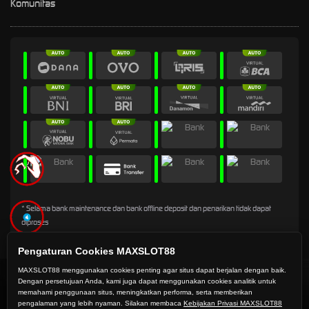
Komunitas
* Selama bank maintenance dan bank offline deposit dan penarikan tidak dapat
diproses
Pengaturan Cookies MAXSLOT88
MAXSLOT88 menggunakan cookies penting agar situs dapat berjalan dengan baik.
Dengan persetujuan Anda, kami juga dapat menggunakan cookies analitik untuk
©2026 MAXSLOT88 menawarkan berbagai macam provider pilihan terbaik dan didukung
memahami penggunaan situs, meningkatkan performa, serta memberikan
oleh Layanan Pelanggan profesional 24/7 yang siap melayani Anda.
pengalaman yang lebih nyaman. Silakan membaca
Kebijakan Privasi MAXSLOT88