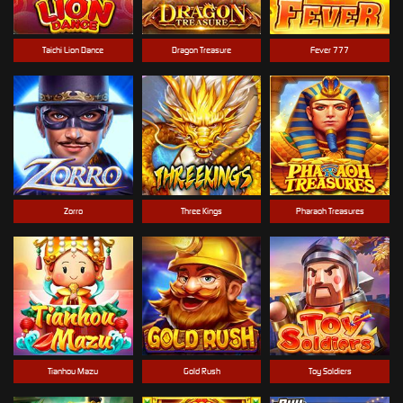
Taichi Lion Dance
Dragon Treasure
Fever 777
Zorro
Three Kings
Pharaoh Treasures
Tianhou Mazu
Gold Rush
Toy Soldiers