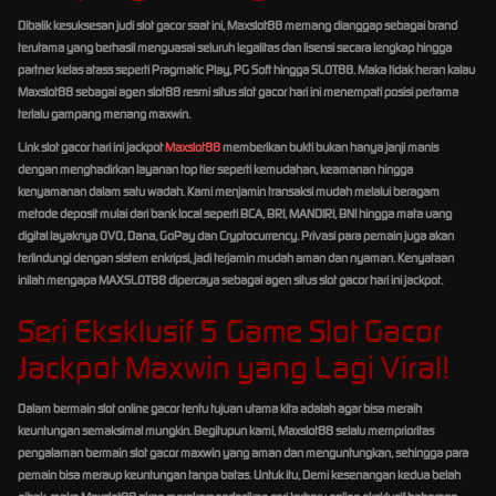
Dibalik kesuksesan judi slot gacor saat ini, Maxslot88 memang dianggap sebagai brand
terutama yang berhasil menguasai seluruh legalitas dan lisensi secara lengkap hingga
partner kelas atass seperti Pragmatic Play, PG Soft hingga SLOT88. Maka tidak heran kalau
Maxslot88 sebagai agen slot88 resmi situs slot gacor hari ini menempati posisi pertama
terlalu gampang menang maxwin.
Link slot gacor hari ini jackpot
Maxslot88
memberikan bukti bukan hanya janji manis
dengan menghadirkan layanan top tier seperti kemudahan, keamanan hingga
kenyamanan dalam satu wadah. Kami menjamin transaksi mudah melalui beragam
metode deposit mulai dari bank local seperti BCA, BRI, MANDIRI, BNI hingga mata uang
digital layaknya OVO, Dana, GoPay dan Cryptocurrency. Privasi para pemain juga akan
terlindungi dengan sistem enkripsi, jadi terjamin mudah aman dan nyaman. Kenyataan
inilah mengapa MAXSLOT88 dipercaya sebagai agen situs slot gacor hari ini jackpot.
Seri Eksklusif 5 Game Slot Gacor
Jackpot Maxwin yang Lagi Viral!
Dalam bermain slot online gacor tentu tujuan utama kita adalah agar bisa meraih
keuntungan semaksimal mungkin. Begitupun kami, Maxslot88 selalu memprioritas
pengalaman bermain slot gacor maxwin yang aman dan menguntungkan, sehingga para
pemain bisa meraup keuntungan tanpa batas. Untuk itu, Demi kesenangan kedua belah