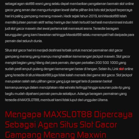
sebagai agen slot88 resmi yang selalu dapat memberikan pengalaman bermain slot online
gacor yang aman dan menguntungkan lewat daftar pilihan link toto slot jackpot terpercaya
hari ini paling gampang menang maxwin. Hadir sejak tahun 2019, kini Maxslot88 telah
memiliki jutaan pemain aktif setiap harinya dan telah terbukti berhasil mendominasi industri
judi slot gacor maxwin dari awal pertama kali memasuki arena. Tersedia beragam
keunggulan yang kami tawarkan sehingga Maxslot88 selalu menempati hati daripada para
pemain dari seluruh dunia.
Situs slot gacor hari ini menjadi destinasi terbaik untuk mencari permainan slot gacor
gampang menang yang mampu menghasilkan kemenangan jackpot maxwin. Slot gacor
mengisi bagian yang hilang dari para pemain, dengan perkalian 200 500 1000 yang
sudah pasti ampuh pulang dengan kemenangan besar di tangan. Selain itu, Link
slot
online
yang tersedia di situs Maxslot88 juga tidak kalah menarik dari game slot gacor. Slot jackpot
merupakan salah satu pilihan gacor yang juga sangat laris di pasaran berkat
kemampuannya dalam menciptakan nilai winrate tertinggi hingga susunan pola rtp yang
begitu mudah dipahami pemain pemula sekalipun. Adanya beragam permainan yang
tersedia di MAXSLOT88, membuat kami tidak luput dari unggulan Utama.
Mengapa MAXSLOT88 Dipercaya
Sebagai Agen Situs Slot Gacor
Gampang Menang Maxwin