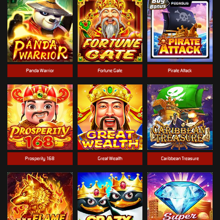
Panda Warrior
Fortune Gate
Pirate Attack
Prosperity 168
Great Wealth
Caribbean Treasure