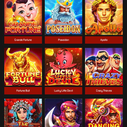
Grande Fortune
Poseidon
Apollo
Fortune Bull
Lucky Little Devil
Crazy Thieves