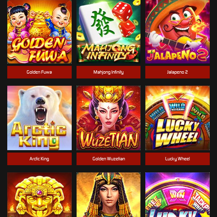
Golden Fuwa
Mahjong Infinity
Jalapeno 2
Arctic King
Golden Wuzetian
Lucky Wheel