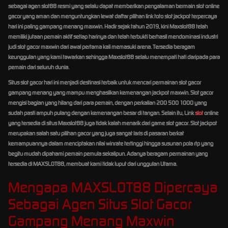
sebagai agen slot88 resmi yang selalu dapat memberikan pengalaman bermain slot online
gacor yang aman dan menguntungkan lewat daftar pilihan link toto slot jackpot terpercaya
hari ini paling gampang menang maxwin. Hadir sejak tahun 2019, kini Maxslot88 telah
memiliki jutaan pemain aktif setiap harinya dan telah terbukti berhasil mendominasi industri
judi slot gacor maxwin dari awal pertama kali memasuki arena. Tersedia beragam
keunggulan yang kami tawarkan sehingga Maxslot88 selalu menempati hati daripada para
pemain dari seluruh dunia.
Situs slot gacor hari ini menjadi destinasi terbaik untuk mencari permainan slot gacor
gampang menang yang mampu menghasilkan kemenangan jackpot maxwin. Slot gacor
mengisi bagian yang hilang dari para pemain, dengan perkalian 200 500 1000 yang
sudah pasti ampuh pulang dengan kemenangan besar di tangan. Selain itu, Link
slot
online
yang tersedia di situs Maxslot88 juga tidak kalah menarik dari game slot gacor. Slot jackpot
merupakan salah satu pilihan gacor yang juga sangat laris di pasaran berkat
kemampuannya dalam menciptakan nilai winrate tertinggi hingga susunan pola rtp yang
begitu mudah dipahami pemain pemula sekalipun. Adanya beragam permainan yang
tersedia di MAXSLOT88, membuat kami tidak luput dari unggulan Utama.
Mengapa MAXSLOT88 Dipercaya
Sebagai Agen Situs Slot Gacor
Gampang Menang Maxwin