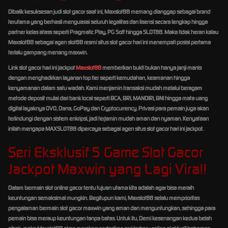
Dibalik kesuksesan judi slot gacor saat ini, Maxslot88 memang dianggap sebagai brand
terutama yang berhasil menguasai seluruh legalitas dan lisensi secara lengkap hingga
partner kelas atass seperti Pragmatic Play, PG Soft hingga SLOT88. Maka tidak heran kalau
Maxslot88 sebagai agen slot88 resmi situs slot gacor hari ini menempati posisi pertama
terlalu gampang menang maxwin.
Link slot gacor hari ini jackpot
Maxslot88
memberikan bukti bukan hanya janji manis
dengan menghadirkan layanan top tier seperti kemudahan, keamanan hingga
kenyamanan dalam satu wadah. Kami menjamin transaksi mudah melalui beragam
metode deposit mulai dari bank local seperti BCA, BRI, MANDIRI, BNI hingga mata uang
digital layaknya OVO, Dana, GoPay dan Cryptocurrency. Privasi para pemain juga akan
terlindungi dengan sistem enkripsi, jadi terjamin mudah aman dan nyaman. Kenyataan
inilah mengapa MAXSLOT88 dipercaya sebagai agen situs slot gacor hari ini jackpot.
Seri Eksklusif 5 Game Slot Gacor
Jackpot Maxwin yang Lagi Viral!
Dalam bermain slot online gacor tentu tujuan utama kita adalah agar bisa meraih
keuntungan semaksimal mungkin. Begitupun kami, Maxslot88 selalu memprioritas
pengalaman bermain slot gacor maxwin yang aman dan menguntungkan, sehingga para
pemain bisa meraup keuntungan tanpa batas. Untuk itu, Demi kesenangan kedua belah