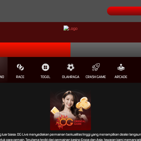
INO
RACE
TOGEL
OLAHRAGA
CRASH GAME
ARCADE
ar biasa. OG Live menyediakan permainan berkualitas tinggi yang menampilkan dealer langsung
 untuk para pemain. Terutama terdiri dari permainan kasino Eropa dan Asia, tawaran kami memanca