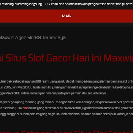
lui teknologi streaming langsung 24/7 kami, dan berada di bawah pengawasan dealer dan pit boss 
MAIN
i Maxwin Agen Slot88 Terpercaya
Situs Slot Gacor Hari Ini Maxw
putasi baik sebagai agen slot88 resmi yang selalu dapat memberikan pengalaman bermain slot onli
 2019, kini Maxslot88 telah memiliki jutaan pemain aktif setiap harinya dan telah terbukti berhasil
a Maxslot88 selalu menempati hati daripada para pemain dari seluruh dunia.
inan slot gacor gampang menang yang mampu menghasilkan kemenangan jackpot maxwin. Slot gacor 
Selain itu, Link
slot
online yang tersedia di situs Maxslot88 juga tidak kalah menarik dari game sl
ertinggi hingga susunan pola rtp yang begitu mudah dipahami pemain pemula sekalipun. Adanya 