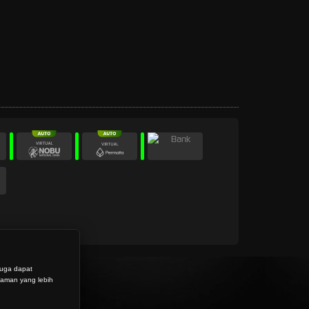
juga dapat
laman yang lebih