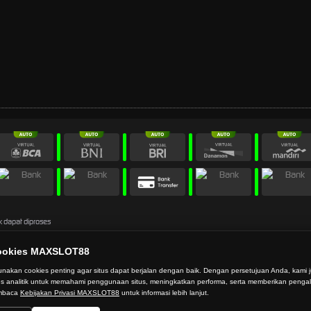
k dapat diproses
ookies MAXSLOT88
an cookies penting agar situs dapat berjalan dengan baik. Dengan persetujuan Anda, kami 
dan didukung oleh Layanan Pelanggan profesional 24/7 yang siap melayani Anda.
 analitik untuk memahami penggunaan situs, meningkatkan performa, serta memberikan penga
embaca
Kebijakan Privasi MAXSLOT88
untuk informasi lebih lanjut.