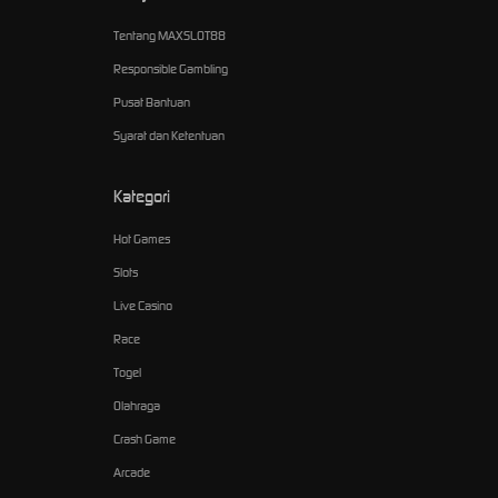
Tentang MAXSLOT88
Responsible Gambling
Pusat Bantuan
Syarat dan Ketentuan
Kategori
Hot Games
Slots
Live Casino
Race
Togel
Olahraga
Crash Game
Arcade