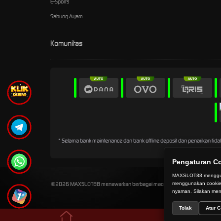
E-Sports
Sabung Ayam
Komunitas
* Selama bank maintenance dan bank offline deposit dan penarikan tida
Pengaturan C
MAXSLOT88 menggunak
©2026 MAXSLOT88 menawarkan berbagai macam provider pilihan terbaik 
menggunakan cookies
nyaman. Silakan m
Tolak
Atur 