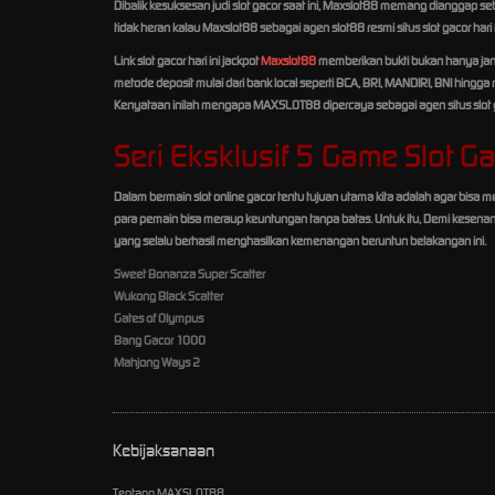
Dibalik kesuksesan judi slot gacor saat ini, Maxslot88 memang dianggap se
tidak heran kalau Maxslot88 sebagai agen slot88 resmi situs slot gacor ha
Link slot gacor hari ini jackpot
Maxslot88
memberikan bukti bukan hanya jan
metode deposit mulai dari bank local seperti BCA, BRI, MANDIRI, BNI hingg
Kenyataan inilah mengapa MAXSLOT88 dipercaya sebagai agen situs slot gac
Seri Eksklusif 5 Game Slot G
Dalam bermain slot online gacor tentu tujuan utama kita adalah agar bi
para pemain bisa meraup keuntungan tanpa batas. Untuk itu, Demi kesenan
yang selalu berhasil menghasilkan kemenangan beruntun belakangan ini.
Sweet Bonanza Super Scatter
Wukong Black Scatter
Gates of Olympus
Bang Gacor 1000
Mahjong Ways 2
Kebijaksanaan
Tentang MAXSLOT88