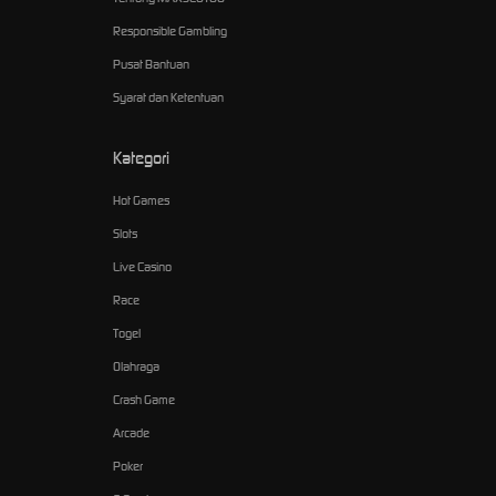
Responsible Gambling
Pusat Bantuan
Syarat dan Ketentuan
Kategori
Hot Games
Slots
Live Casino
Race
Togel
Olahraga
Crash Game
Arcade
Poker