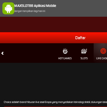
MAXSLOT88 Aplikasi Mobile
Jangan tampilkan lagi hari ini
Daftar
HOT GAMES
SLOTS
LIVE CAS
Choice adalah brand hiburan live asal Eropa yang menyediakan teknologi stabil, dukungan loka