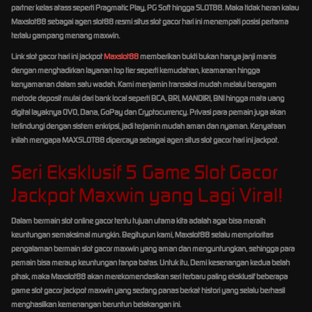
partner kelas atass seperti Pragmatic Play, PG Soft hingga SLOT88. Maka tidak heran kalau
Maxslot88 sebagai agen slot88 resmi situs slot gacor hari ini menempati posisi pertama
terlalu gampang menang maxwin.
Link slot gacor hari ini jackpot
Maxslot88
memberikan bukti bukan hanya janji manis
dengan menghadirkan layanan top tier seperti kemudahan, keamanan hingga
kenyamanan dalam satu wadah. Kami menjamin transaksi mudah melalui beragam
metode deposit mulai dari bank local seperti BCA, BRI, MANDIRI, BNI hingga mata uang
digital layaknya OVO, Dana, GoPay dan Cryptocurrency. Privasi para pemain juga akan
terlindungi dengan sistem enkripsi, jadi terjamin mudah aman dan nyaman. Kenyataan
inilah mengapa MAXSLOT88 dipercaya sebagai agen situs slot gacor hari ini jackpot.
Seri Eksklusif 5 Game Slot Gacor
Jackpot Maxwin yang Lagi Viral!
Dalam bermain slot online gacor tentu tujuan utama kita adalah agar bisa meraih
keuntungan semaksimal mungkin. Begitupun kami, Maxslot88 selalu memprioritas
pengalaman bermain slot gacor maxwin yang aman dan menguntungkan, sehingga para
pemain bisa meraup keuntungan tanpa batas. Untuk itu, Demi kesenangan kedua belah
pihak, maka Maxslot88 akan merekomendasikan seri terbaru paling eksklusif beberapa
game slot gacor jackpot maxwin yang sedang panas berkat histori yang selalu berhasil
menghasilkan kemenangan beruntun belakangan ini.