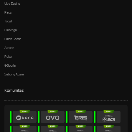
Live Casino
Race
Togel
Olahraga
Crash Game
Arcade
Poker
E-Sports
Sabung Ayam
Komunitas