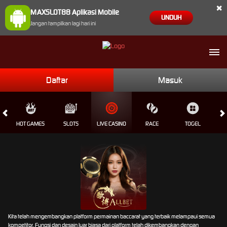
×
MAXSLOT88 Aplikasi Mobile
UNDUH
Jangan tampilkan lagi hari ini
Daftar
Masuk
HOT GAMES
SLOTS
LIVE CASINO
RACE
TOGEL
OL
Kita telah mengembangkan platform permainan baccarat yang terbaik melampaui semua
kompetitor. Fungsi dan desain luar biasa dari platform telah dikembangkan dengan